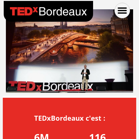
TEDxBordeaux c'est :
6
M
116